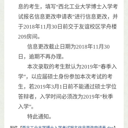
息的考生，填写“西北工业大学博士入学考
试报名信息更改申请表”进行信息更改，并
于
2018
年
11
月
30
日前交于友谊校区学舟楼
209
房间。
信息更改截止日期为
2018
年
11
月
30
日，逾期不再办理。
本次录取的考生默认为
2019
年“春季入
学”，以应届硕士身份参加本次考试的考
生，若
2019
年
3
月
1
日前不能通过硕士学位
答辩者，入学时间必须改为
2019
年“秋季
入学”。
特此通知。
附件【
西北工业大学博士入学考试报名信息更改申请表.doc
】