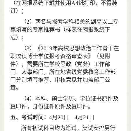
（在网报系统下载并使用
A4
纸打印，不得装
订）；
（
2
）两名与报考学科相关的副高以上专
家填写的专家推荐书（样表在网报系统下
载）；
（
3
）《
2019
年高校思想政治工作骨干在
职攻读博士学位报考资格审查表》（见附
件），需要所在学校思政（党务）工作部
门、人事部门，所在地省级党委教育工作部
门分别填写推荐、审核意见并加盖部门公
章。
（
4
）本科、硕士学历、学位证书原件及
复印件，身份证件原件及复印件。
五、考试时间：
4
月
20
日—
4
月
21
日
所有初试科目均为笔试。复试安排另行