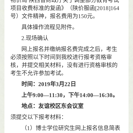
物价局 陕西省财政厅关于调整部分教育考试
项目收费标准的复函》（陕价服函
[2018]164
号）文件精神，报名费用为
150
元。
具体操作流程见附件。
2.
现场确认
网上报名并缴纳报名费完成之后，考生
必须按照以下时间到我校进行报考资格审
核，并提交相关材料，没有进行资格审核的
考生不允许参加考试。
时间：
2019
年
3
月
22
日
上午
9:00
—
11:30
，下午
14:00
—
16:30
。
地点：友谊校区东会议室
须提交以下报考材料：
（
1
）博士学位研究生网上报名信息简表