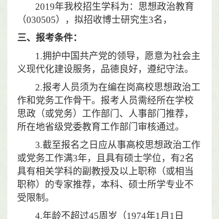
2019
年我校招生学科为：思想政治教育
（
030505
），拟招收博士研究生
3
名，
三、报考条件：
1.
拥护中国共产党的领导，愿意为社会主
义现代化建设服务，品德良好，遵纪守法。
2.
报考人员须为在编在岗高校思想政治工
作和党务工作骨干。报考人员需经所在学校
思政（或党务）工作部门、人事部门推荐，
所在地省级党委教育工作部门审核通过。
3.
截至报名之日应从事高校思想政治工作
或党务工作满
3
年，且具有硕士学位，有
2
名
具有相关学科的副教授及以上职称（或相当
职称）的专家推荐，本科、硕士所学专业不
受限制。
4.
年龄不超过
45
周岁（
1974
年
1
月
1
日