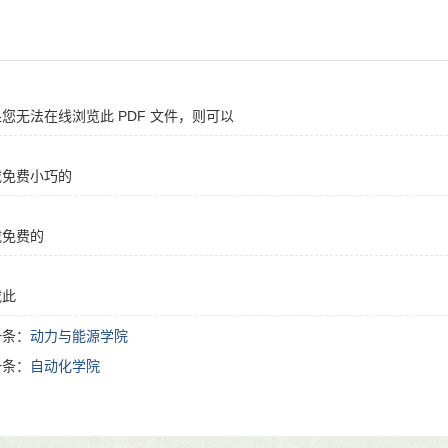
您无法在线浏览此 PDF 文件，则可以
载免费小巧的
(Foxit) PDF 阅读器
载免费的
obe Reader PDF 阅读器
装后即可在线浏览 或
载此
一条：
动力与能源学院
F 文件
装后即可在线浏览 或
一条：
自动化学院