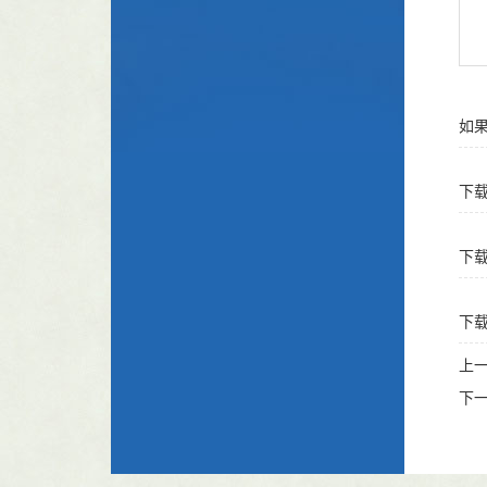
如果
下
福昕
下
Ad
,安
下
上
PD
,安
下