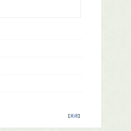
【
关闭
】