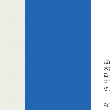
验
术
重
三
奖
和