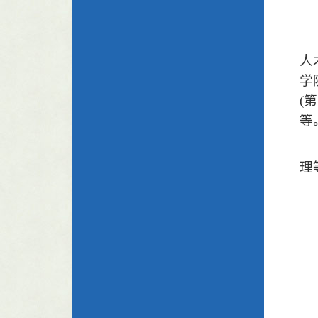
人
学
(
第
等
理