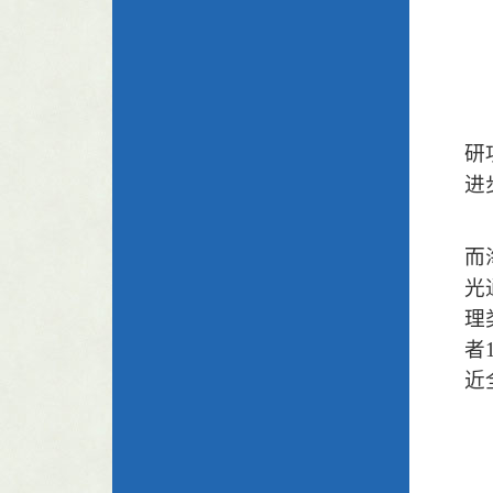
研
进
而
光
理
者
近