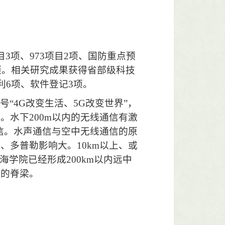
目
3
项、
973
项目
2
项、国防重点预
项。相关研究成果获得省部级科技
利
6
项、软件登记
3
项。
号“
4G
改变生活、
5G
改变世界”，
求。水下
200m
以内的无线通信有激
信。水声通信与空中无线通信的原
长、多普勒影响大。
10km
以上、或
海学院已经形成
200km
以内远中
信的脊梁。