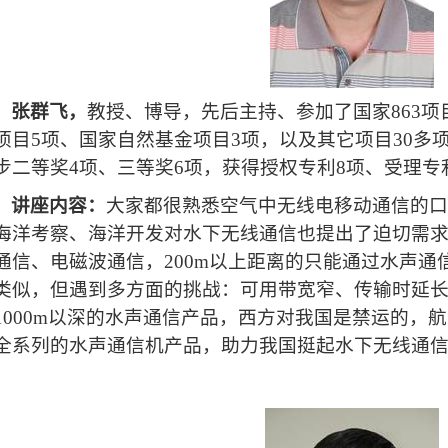
张群飞，
教授、博导，先后主持、参加了国家
863
项
项目
5
项、国家自然基金项目
3
项，以及其它项目
30
多
步二等奖
4
项、三等奖
6
项，获得授权专利
8
项、受理专
讲座内容：
大家都很熟悉空气中无线电移动通信的口
海洋考察、海洋开发对水下无线通信也提出了迫切需
通信、电磁波通信，
200m
以上距离的只能通过水声通
类似，但遇到多方面的挑战：可用带宽窄、传输时延
1000m
以深的水声通信产品，西方对我国是禁运的，航
全系列的水声通信机产品，助力我国挺起水下无线通