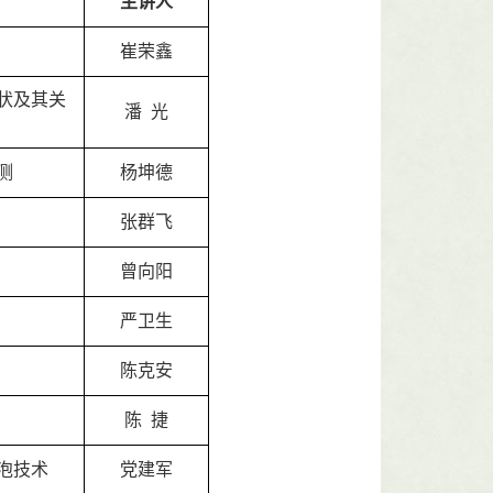
主讲人
崔荣鑫
状及其关
潘
光
测
杨坤德
张群飞
曾向阳
严卫生
陈克安
陈
捷
泡技术
党建军