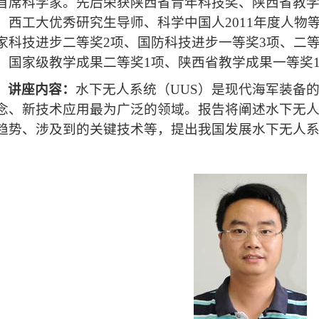
首席科学家。先后荣获陕西省青年科技奖、陕西省教
、西工大优秀研究生导师、科学中国人
2011
年度人物
家科技进步二等奖
2
项、国防科技进步一等奖
3
项、二
，国家级教学成果二等奖
1
项、陕西省教学成果一等奖
讲座内容：
水下无人系统（
UUS
）是现代海军装备
念、新技术应用最为广泛的领域。报告将阐述水下无
趋势、涉及到的关键技术等，提出我国发展水下无人