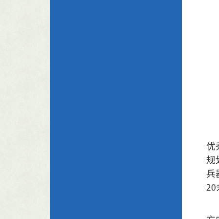
优
规
兵
20