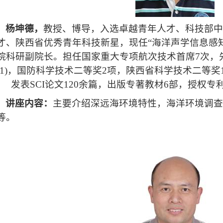
杨坤德，
教授、博导，入选卓越青年人才、科技部
才、陕西省优秀青年科技新星，现任“海洋声学信息感
院科研副院长。担任国家重大专项航次技术首席
7
次，
1)
，国防科学技术二等奖
2
项，陕西省科学技术二等奖
。
发表
SCI
论文
120
余篇，出版专著教材
6
部，授权专
讲座内容：
主要介绍深远海环境特性，海洋环境调
等。