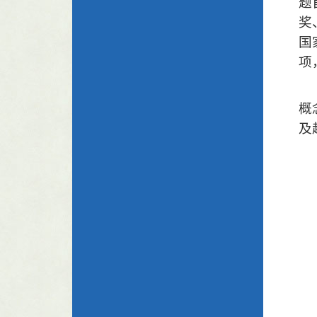
题
奖
国
项
概
及