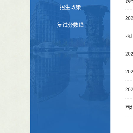
我
招生政策
2
复试分数线
西
2
2
2
西