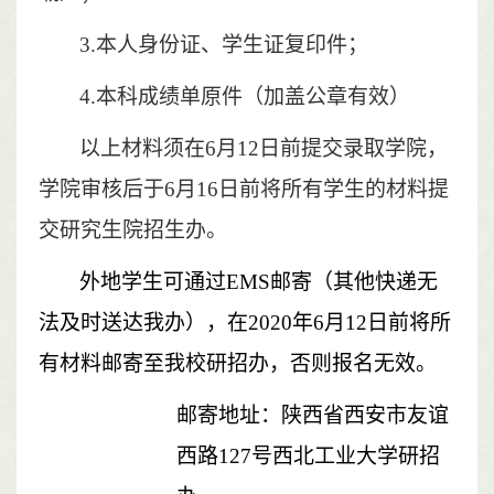
3.本人身份证、学生证复印件；
4.本科成绩单原件（加盖公章有效）
以上材料须在
6
月
12
日前提交录取学院，
学院审核后于
6
月
16
日前将所有学生的材料提
交研究生院招生办。
外地学生可通过
EMS邮寄（其他快递无
法及时送达我办），在20
20
年
6
月
12
日前将所
有材料邮寄至我校研招办，否则报名无效。
邮寄地址：陕西省西安市友谊
西路
127号西北工业大学研招